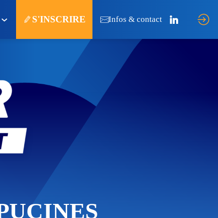
S'INSCRIRE
5
Infos & contact
PUCINES